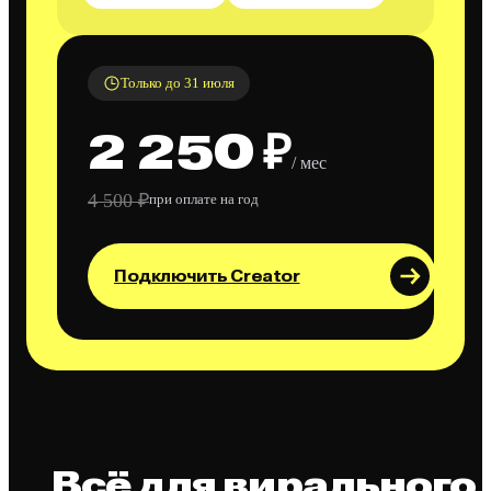
Только до 31 июля
2 250 ₽
/ мес
4 500 ₽
при оплате на год
Подключить Creator
Всё для вирального