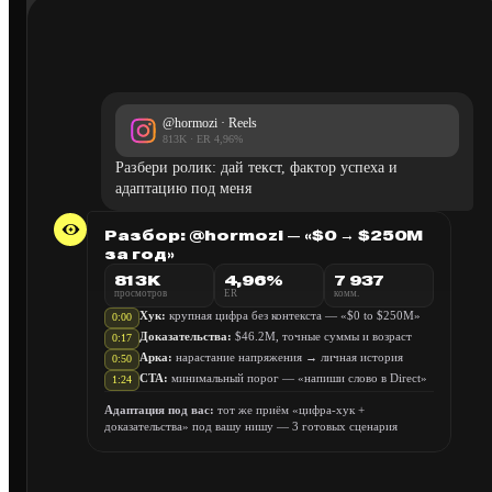
@hormozi · Reels
813K · ER 4,96%
Разбери ролик: дай текст, фактор успеха и
адаптацию под меня
Разбор: @hormozi — «$0 → $250M
за год»
813K
4,96%
7 937
просмотров
ER
комм.
Хук:
крупная цифра без контекста — «$0 to $250M»
0:00
Доказательства:
$46.2M, точные суммы и возраст
0:17
Арка:
нарастание напряжения → личная история
0:50
CTA:
минимальный порог — «напиши слово в Direct»
1:24
Адаптация под вас:
тот же приём «цифра-хук +
доказательства» под вашу нишу — 3 готовых сценария