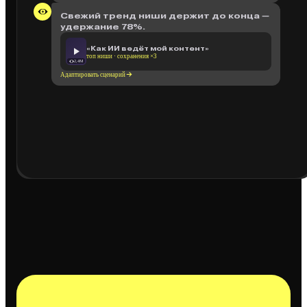
Свежий тренд ниши держит до конца —
удержание 78%.
«Как ИИ ведёт мой контент»
топ ниши · сохранения ×3
2,4M
Адаптировать сценарий