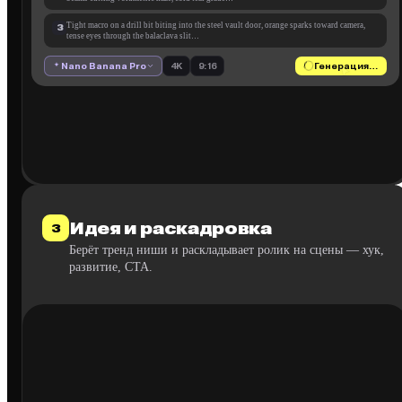
Tight macro on a drill bit biting into the steel vault door, orange sparks toward camera,
3
tense eyes through the balaclava slit…
Nano Banana Pro
4K
9:16
Генерация…
Идея и раскадровка
3
Берёт тренд ниши и раскладывает ролик на сцены — хук,
развитие, CTA.