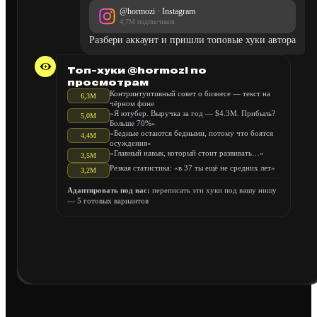
@hormozi · Instagram
4,7M подписчиков
Разбери аккаунт и пришли топовые хуки автора
Топ-хуки @hormozi по
просмотрам
Контринтуитивный совет о бизнесе — текст на
6,3M
чёрном фоне
«Я ютубер. Выручка за год — $4.3M. Прибыль?
5,0M
Больше 70%»
«Бедные остаются бедными, потому что боятся
4,4M
осуждения»
«Главный навык, который стоит развивать…»
3,5M
Резкая статистика: «в 37 ты ещё не средних лет»
3,2M
Адаптировать под вас:
переписать эти хуки под вашу нишу
— 5 готовых вариантов