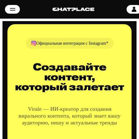
Официальная интеграция с Instagram*
Создавайте
контент,
который залетает
Virale — ИИ-креатор для создания
вирального контента, который знает вашу
аудиторию, нишу и актуальные тренды