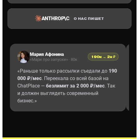
ANTHROP\C
О НАС ПИШЕТ
Мария Афонина
190к → 2к ₽
«Мари про запуски» · 80к
«
Раньше только рассылки съедали до
190
«
В
000 ₽/мес
. Переехала со всей базой на
п
ChatPlace —
безлимит за 2 000 ₽/мес
. Так
од
и должен выглядеть современный
Та
бизнес.
»