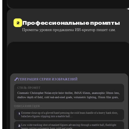
Профессиональные промпты
2
Промпты уровня продакшена ИИ-креатор пишет сам.
ГЕНЕРАЦИЯ СЕРИИ ИЗОБРАЖЕНИЙ
СТИЛЬ-ПРОМПТ
Cinematic Christopher Nolan-style heist thriller, IMAX 65mm, anamorphic 50mm lens,
shallow depth of field, cold teal-and-steel grade, volumetric lighting, 35mm film grain,
hyper-realistic skin texture
ОПИСАНИЯ СЦЕН
Extreme close-up of a gloved hand pressing the cold brass handle of a heavy bank door,
1
balaclava figures slipping into a marble hall…
Low wide tracking shot of masked figures advancing through a marble hall, flashlight
2
beams cutting volumetric haze, cold teal grade…