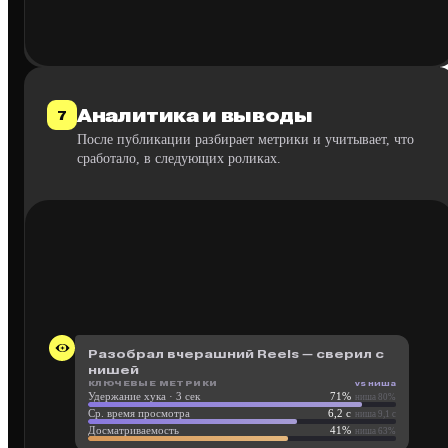
Аналитика и выводы
7
После публикации разбирает метрики и учитывает, что
сработало, в следующих роликах.
Разобрал вчерашний Reels — сверил с
нишей
КЛЮЧЕВЫЕ МЕТРИКИ
vs ниша
Удержание хука · 3 сек
71%
ниша 80%
Ср. время просмотра
6,2 с
ниша 9,1 с
Досматриваемость
41%
ниша 63%