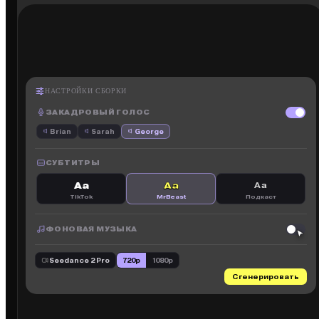
НАСТРОЙКИ СБОРКИ
ЗАКАДРОВЫЙ ГОЛОС
Brian
Sarah
George
СУБТИТРЫ
Aa
Aa
Aa
TikTok
MrBeast
Подкаст
ФОНОВАЯ МУЗЫКА
Seedance 2 Pro
720p
1080p
Сборка ролика…