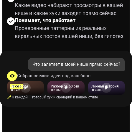
Какие видео набирают просмотры в вашей
нише и какие хуки заходят прямо сейчас
Понимает, что работает
Проверенные паттерны из реальных
виральных постов вашей ниши, без гипотез
Что залетает в моей нише прямо сейчас?
Собрал свежие идеи под ваш блог:
До / после
Разбор за 60 сек
Личная история
ТОП
2,4M
1,8M
960K
К каждой — готовый хук и сценарий в вашем стиле