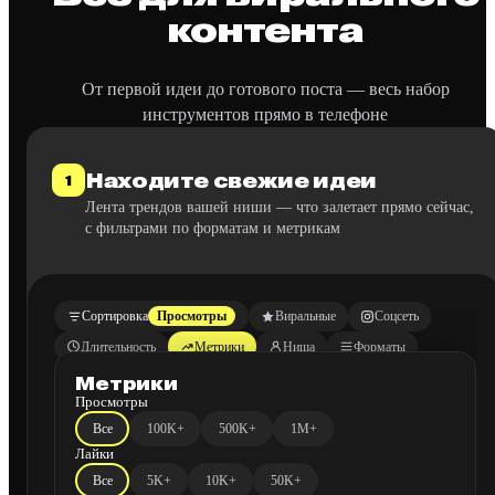
контента
От первой идеи до готового поста — весь набор
инструментов прямо в телефоне
Находите свежие идеи
1
Лента трендов вашей ниши — что залетает прямо сейчас,
с фильтрами по форматам и метрикам
Сортировка
Просмотры
Виральные
Соцсеть
Длительность
Метрики
Ниша
Форматы
Метрики
257K
193K
134K
ТОП
Просмотры
Все
100K+
500K+
1M+
103K
79K
55K
Лайки
Все
5K+
10K+
50K+