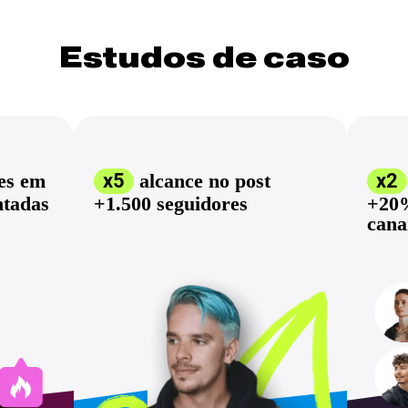
Estudos de caso
es em
x5
alcance no post
х2
ntadas
+1.500 seguidores
+20%
cana