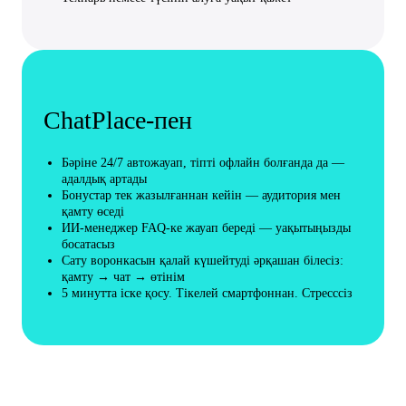
ChatPlace-пен
Бәріне 24/7 автожауап, тіпті офлайн болғанда да —
адалдық артады
Бонустар тек жазылғаннан кейін — аудитория мен
қамту өседі
ИИ-менеджер FAQ-ке жауап береді — уақытыңызды
босатасыз
Сату воронкасын қалай күшейтуді әрқашан білесіз:
қамту → чат → өтінім
5 минутта іске қосу. Тікелей смартфоннан. Стресссіз