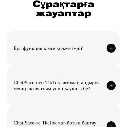
Сұрақтарға
жауаптар
Бұл функция кімге қолжетімді?
ChatPlace-пен TikTok автоматтандыруы
менің аккаунтым үшін қауіпсіз бе?
ChatPlace-те TikTok чат-ботын баптау