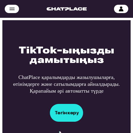
TikTok-ыңызды
дамытыңыз
ChatPlace қаралымдарды жазылушыларға,
өтінімдерге және сатылымдарға айналдырады.
Қарапайым әрі автоматты түрде
Тегін көру