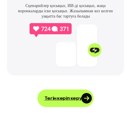
Сценарийлер қосыңыз, ИИ-ді қосыңыз, жаңа
воронкаларды іске қосыңыз. Жазылымнан кез келген
уақытта бас тартуға болады
Тегін көріп көру