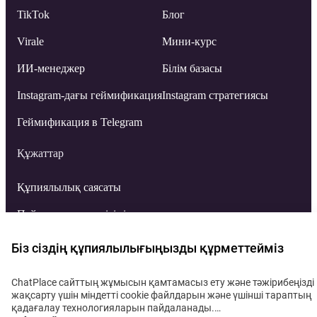
TikTok
Блог
Virale
Мини-курс
ИИ-менеджер
Білім базасы
Instagram-дағы геймификация
Instagram стратегиясы
Геймификация в Telegram
Құжаттар
Құпиялылық саясаты
Пайдаланушы келісімі
Affiliate Program Agreement
Біз сіздің құпиялылығыңызды құрметтейміз
Data Processing Addendum
ChatPlace сайттың жұмысын қамтамасыз ету және тәжірибеңізді
жақсарту үшін міндетті cookie файлдарын және үшінші тараптың
© 2026. ChatPlace®
қадағалау технологияларын пайдаланады.