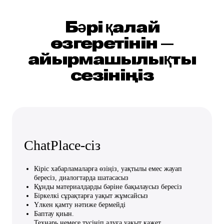
Бәрі қалай
өзгеретінін —
айырмашылықты
сезініңіз
ChatPlace-сіз
Кіріс хабарламаларға өзіңіз, уақтылы емес жауап
бересіз, диалогтарда шатасасыз
Құнды материалдарды бәріне бақылаусыз бересіз
Біркелкі сұрақтарға уақыт жұмсайсыз
Үлкен қамту нәтиже бермейді
Баптау қиын.
Технарь немесе түсініп алуға уақыт қажет