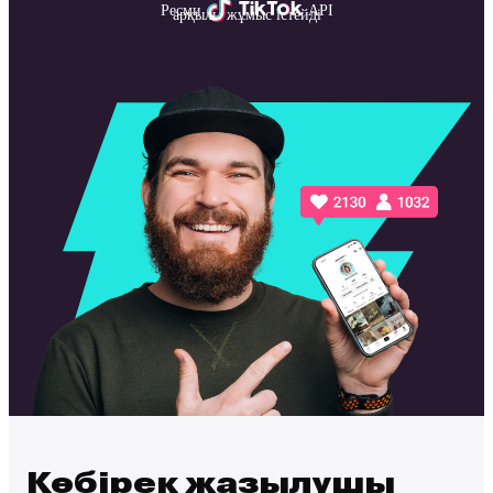
Ресми
API
арқылы жұмыс істейді
Көбірек жазылушы