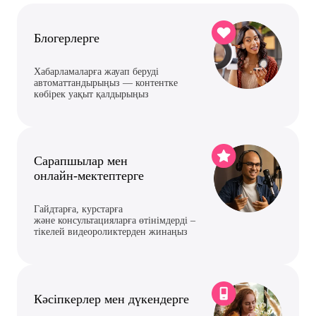
Блогерлерге
Хабарламаларға жауап беруді
автоматтандырыңыз — контентке
көбірек уақыт қалдырыңыз
Сарапшылар мен
онлайн-мектептерге
Гайдтарға, курстарға
және консультацияларға өтінімдерді –
тікелей видеороликтерден жинаңыз
Кәсіпкерлер мен дүкендерге