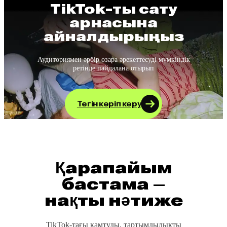
TikTok-ты сату
арнасына
айналдырыңыз
Аудиториямен әрбір өзара әрекеттесуді
мүмкіндік
ретінде пайдалана отырып
Тегін көріп көру
Қарапайым
бастама –
нақты нәтиже
TikTok-тағы қамтуды, тартымдылықты