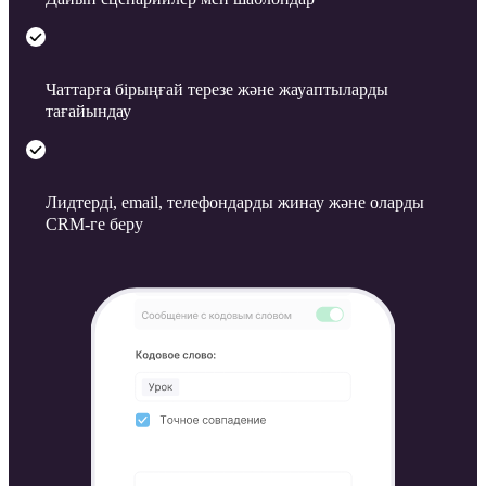
Чаттарға бірыңғай терезе және жауаптыларды
тағайындау
Лидтерді, email, телефондарды жинау және оларды
CRM-ге беру