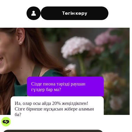
Тегін көру
Сізде пион
гүлдер бар
Иә, олар осы айда