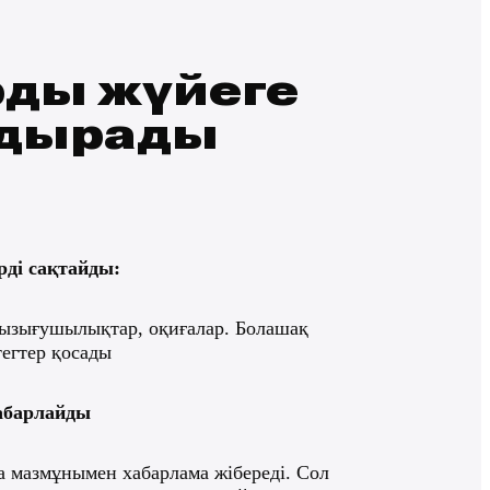
Чаттарды жү
айналдырад