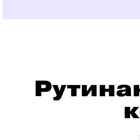
Маңызды деректерді сақтайд
аты, байланыстары, қызығушы
Базаны кейіннен сегменттеу үш
Рутина
Қажет болса, адамды шақыр
к
Диалог түйіні бар хабарламалар
сұрақтар үшін жауапты базаға 
CRM-мен интеграцияланады