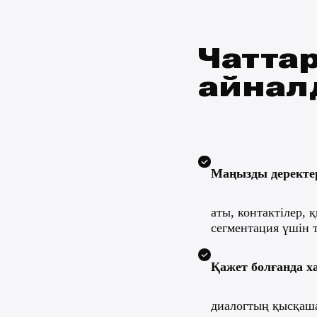
ттер. Жауаптарға мәтінді
ады
айды
иалогтарды ескереді. Жазылымды
ады және лидтерді жылытады
Зергерлік бұйымдар бренді үшін
түсірілім қызықтырады
CRM-ге сақталды:
Аты
Мария
Сұраныс
зергерлік бренд үшін
түсірілім
Тегтер:
есептеуге өтінім
ать