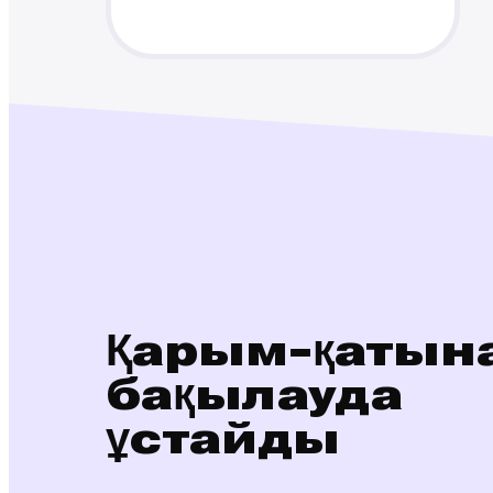
разговорный язык?
Сәлем, Мария 👋
Грамматика курсын
аяқтағаныңызға
қуаныштымын. Мына
күнделікті практикалар бар:
Диалоги с озвучкой
Разговорные фразы
Аудио-тренажер