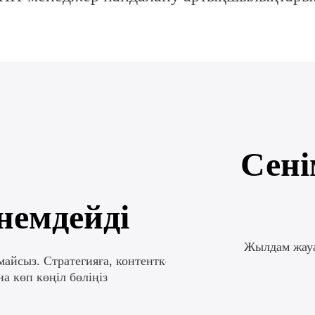
арқылы. Брондауларды
дағалайды
Сені
немдейді
Жылдам жауа
майсыз. Стратегияға, контентке
а көп көңіл бөліңіз