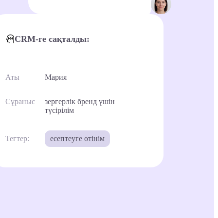
және API арқылы басқа сервистермен. Б
басқарады және төлемдерді қадағалайды