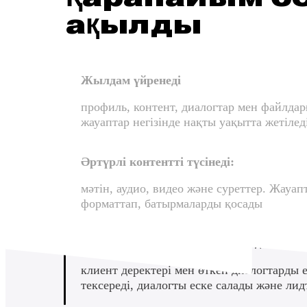
Тегін көру
Қарапайы
ақылды
Жылдам үйренеді
профиль, контент, диалогтар 
жауаптар негізінде нақты уақы
Әртүрлі контентті түсінеді: