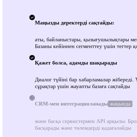
Қарым-қа
бақылауд
ұстайды