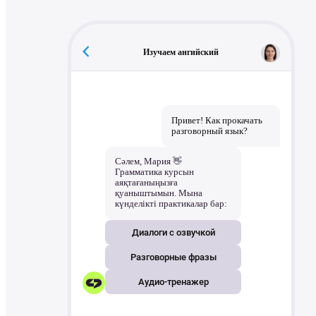
мәтін, аудио, видео және суре
форматтап, батырмаларды қос
Коммуникацияны персоналд
клиент деректері мен өткен д
тексереді, диалогты еске сал
Изучаем ангийский
Привет! Как прокач