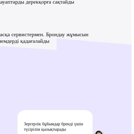
Маңызды деректерді сақтайды:
аты, контактілер, қызығушылықтар, оқиғ
сегментация үшін тегтер қосады
Қажет болғанда хабарлайды
диалогтың қысқаша мазмұнымен хабарлама
ақпарат негізінде жауаптарды дерекқорға
CRM-мен бірігеді