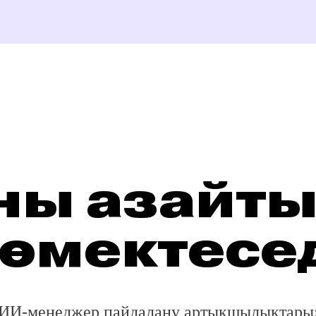
ы:
лықтары мен оқиғалары.
ін тегтер қосады
ны азайтып
ады
өмектесе
 жібереді. Ұқсас
сақтайды
жақында
ИИ-менеджер пайдалану артықшылықтары