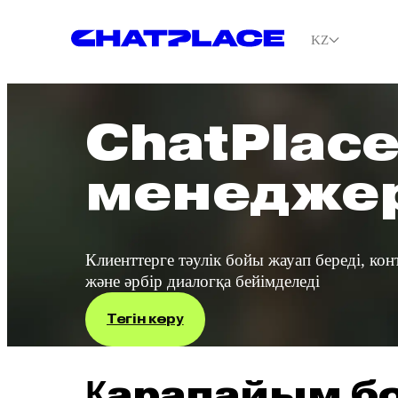
KZ
ChatPl
менед
Клиенттерге тәулік бойы жауап б
және әрбір диалогқа бейімделед