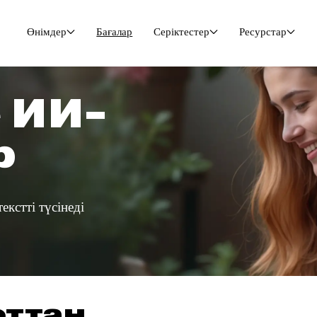
Өнімдер
Бағалар
Серіктестер
Ресурстар
ace ИИ-
жер
ереді, контекстті түсінеді
і