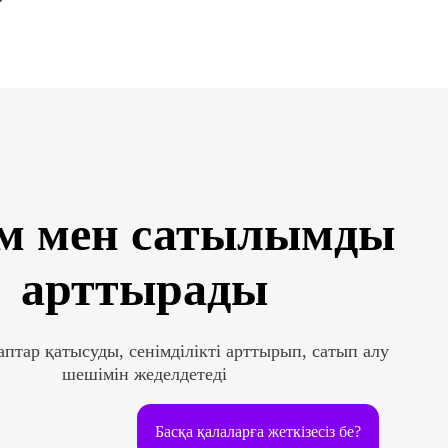
м мен сатылымды
арттырады
птар қатысуды, сенімділікті арттырып, сатып алу
шешімін жеделдетеді
Басқа қалаларға жеткізесіз бе?