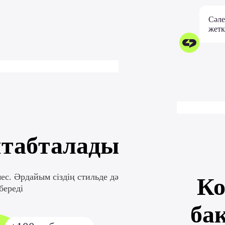
Сәле
жетк
табталады
ес. Әрдайым сіздің стильде дәл
К
береді
ба