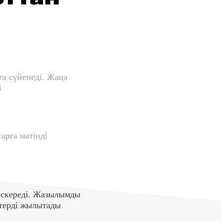
м боттан
мен файлдарға сүйенеді. Жаңа
тта жетіледі