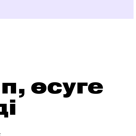
, өсуге
ді
: