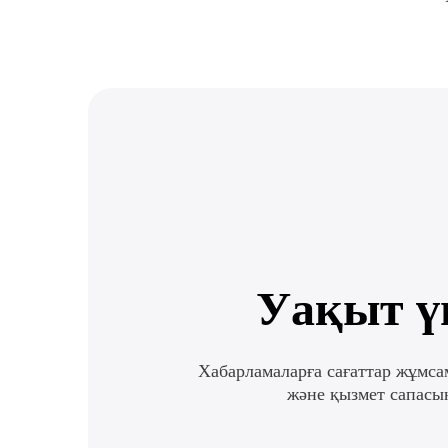
және басқа сервистермен API 
басқарады және төлемдерді қа
Уақыт ү
Хабарламаларға сағаттар жұмса
және қызмет сапасын