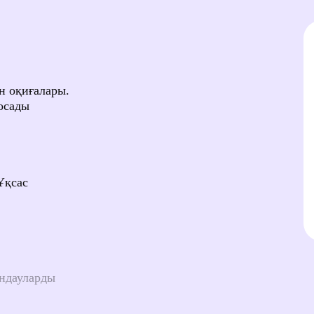
тынасты
а