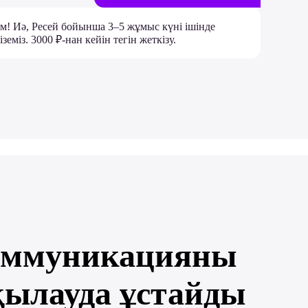
м! Иә, Ресей бойынша 3–5 жұмыс күні ішінде
іземіз. 3000 ₽-нан кейін тегін жеткізу.
оммуникацияны
қылауда ұстайды