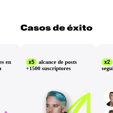
Casos de éxito
es en
x5
alcance de posts
х2
n
+1500 suscriptores
segu